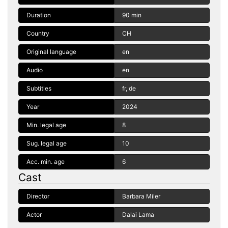
Duration
90 min
Country
CH
Original language
en
Audio
en
Subtitles
fr, de
Year
2024
Min. legal age
8
Sug. legal age
10
Acc. min. age
6
Cast
Director
Barbara Miler
Actor
Dalai Lama