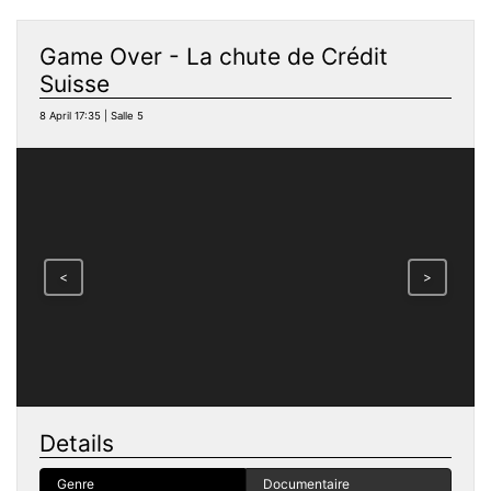
Game Over - La chute de Crédit
Suisse
8 April 17:35 | Salle 5
<
>
Details
Genre
Documentaire