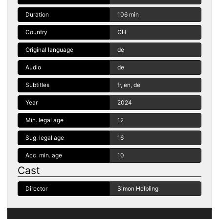
Duration
106 min
Country
CH
Original language
de
Audio
de
Subtitles
fr, en, de
Year
2024
Min. legal age
12
Sug. legal age
16
Acc. min. age
10
Cast
Director
Simon Helbling