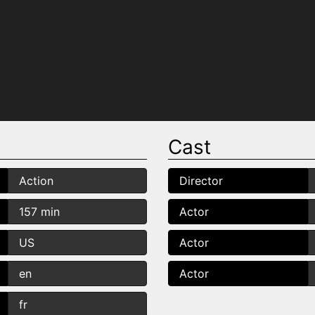
Cast
Action
Director
157 min
Actor
US
Actor
en
Actor
fr