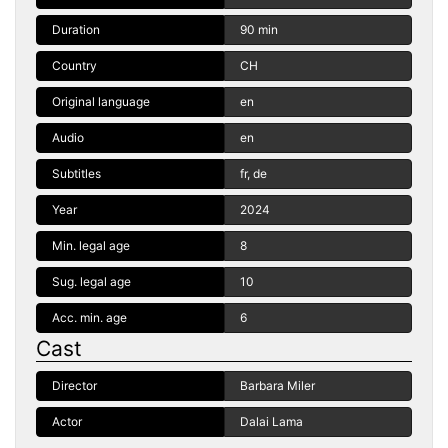
Duration
90 min
Country
CH
Original language
en
Audio
en
Subtitles
fr, de
Year
2024
Min. legal age
8
Sug. legal age
10
Acc. min. age
6
Cast
Director
Barbara Miler
Actor
Dalai Lama