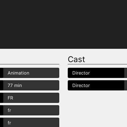
Cast
Animation
Director
77 min
Director
FR
fr
fr